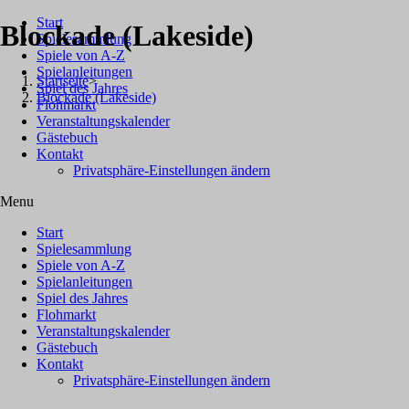
Zum Inhalt springen
Start
Blockade (Lakeside)
Spielesammlung
Spiele von A-Z
Spieleranzahl
Spielanleitungen
Startseite
>
Spiel des Jahres
2 Spieler
Blockade (Lakeside)
Flohmarkt
Veranstaltungskalender
Alter
d
er
Spieler
Gästebuch
Kontakt
ab 8
Ja
hren
Privatsphäre-Einstellungen ändern
Spieldauer
Menu
?? Minuten
Start
Spielesammlung
Spiele von A-Z
Erscheinungsjahr
Spielanleitungen
1979
Spiel des Jahres
Flohmarkt
Veranstaltungskalender
Verlag
Gästebuch
Arxon
Kontakt
Privatsphäre-Einstellungen ändern
Autor