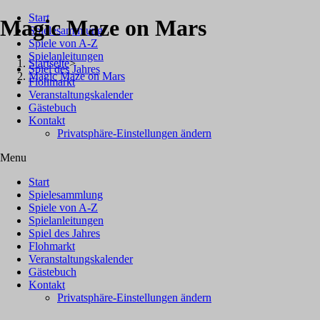
Zum Inhalt springen
Start
Magic Maze on Mars
Spielesammlung
Spiele von A-Z
Spieleranzahl
Spielanleitungen
Startseite
>
Spiel des Jahres
1-6 Spieler
Magic Maze on Mars
Flohmarkt
Veranstaltungskalender
Alter
d
er
Spieler
Gästebuch
Kontakt
ab 8
Ja
hren
Privatsphäre-Einstellungen ändern
Spieldauer
Menu
3-15 Minuten
Start
Spielesammlung
Spiele von A-Z
Erscheinungsjahr
Spielanleitungen
2020
Spiel des Jahres
Flohmarkt
Veranstaltungskalender
Verlag
Gästebuch
Pegasus
Kontakt
Privatsphäre-Einstellungen ändern
Autor