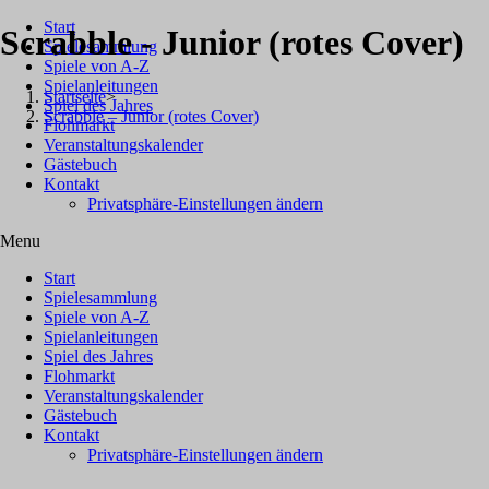
Zum Inhalt springen
Start
Scrabble - Junior (rotes Cover)
Spielesammlung
Spiele von A-Z
Spieleranzahl
Spielanleitungen
Startseite
>
Spiel des Jahres
2-4 Spieler
Scrabble – Junior (rotes Cover)
Flohmarkt
Veranstaltungskalender
Alter
d
er
Spieler
Gästebuch
Kontakt
ab 6
Ja
hren
Privatsphäre-Einstellungen ändern
Spieldauer
Menu
?? Minuten
Start
Spielesammlung
Spiele von A-Z
Erscheinungsjahr
Spielanleitungen
1982
Spiel des Jahres
Flohmarkt
Veranstaltungskalender
Verlag
Gästebuch
Spear Spiele
Kontakt
Privatsphäre-Einstellungen ändern
Autor