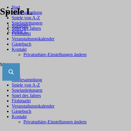
Zum Inhalt springen
Start
Spiele L
Spielesammlung
Spiele von A-Z
Spielanleitungen
Startseite
>
Spiel des Jahres
Spiele L
Flohmarkt
Veranstaltungskalender
Gästebuch
Kontakt
Privatsphäre-Einstellungen ändern
Menu
Suche
Start
SUCHE
Spielesammlung
Spiele von A-Z
Um
Spielanleitungen
Spiel des Jahres
Flohmarkt
Veranstaltungskalender
Gästebuch
Kontakt
Privatsphäre-Einstellungen ändern