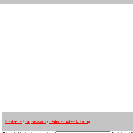
Startseite
/
Impressum
/
Datenschutzerklärung