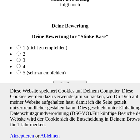
folgt noch
Deine Bewertung
Deine Bewertung für "Stinke Käse"
1 (nicht zu empfehlen)
2
3
4
5 (sehr zu empfehlen)
Diese Website speichert Cookies auf Deinem Computer. Diese
Ergebnisse anzeigen
Cookies werden dazu verwendet,um zu tracken, wo Du Dich auf
meiner Website aufgehalten hast, damit ich die Seite gezielt
Wird geladen ...
nutzerfreundlicher gestalten kann. Dies geschieht unter Einhaltun
Datenschutzgrundverordnung (DSGVO).Für künftige Besuche de
Startseite
/
Impressum
/
Datenschutzerklärung
Website wird der Cookie sich die Entscheidung in Deinem Brows
für 1 Jahr merken.
Diese Website durchsuchen
Akzeptieren
or
Ablehnen
Suchbegriff... [Enter-Taste]