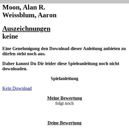
Moon, Alan R.
Weissblum, Aaron
Auszeichnungen
keine
Eine Genehmigung den Download dieser Anleitung anbieten zu
dürfen steht noch aus.
Daher kannst Du Dir leider diese Spieleanleitung noch nicht
downloaden.
Spielanleitung
Kein Download
Meine Bewertung
folgt noch
Deine Bewertung