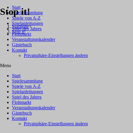
Zum Inhalt springen
Start
Stop it!
Spielesammlung
Spiele von A-Z
Spieleranzahl
Spielanleitungen
Startseite
>
Spiel des Jahres
2-6 Spieler
Stop it!
Flohmarkt
Veranstaltungskalender
Alter
d
er
Spieler
Gästebuch
Kontakt
ab 8
Ja
hren
Privatsphäre-Einstellungen ändern
Spieldauer
Menu
15 Minuten
Start
Spielesammlung
Spiele von A-Z
Erscheinungsjahr
Spielanleitungen
2003
Spiel des Jahres
Flohmarkt
Veranstaltungskalender
Verlag
Gästebuch
Schmidt Spiele
Kontakt
Privatsphäre-Einstellungen ändern
Autor