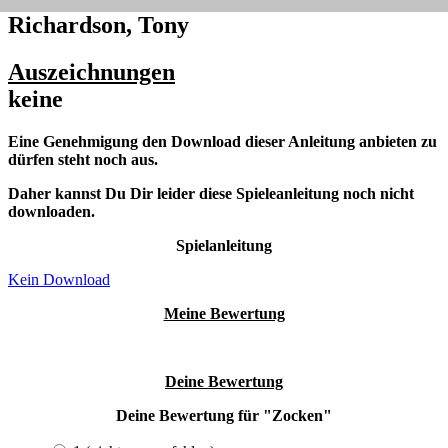
Richardson, Tony
Auszeichnungen
keine
Eine Genehmigung den Download dieser Anleitung anbieten zu
dürfen steht noch aus.
Daher kannst Du Dir leider diese Spieleanleitung noch nicht
downloaden.
Spielanleitung
Kein Download
Meine Bewertung
Deine Bewertung
Deine Bewertung für "Zocken"